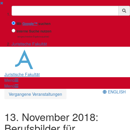
✖
Suchbegriff
Mit
Google™
suchen
Interne Suche nutzen
(eingeschränkte Ergebnisqualität)
Juristische Fakultät
Juristische Fakultät
Menü
Menü
ENGLISH
Vergangene Veranstaltungen
13. November 2018:
Berufsbilder für