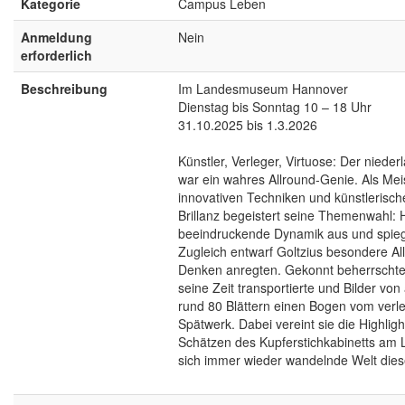
Kategorie
Campus Leben
Anmeldung
Nein
erforderlich
Beschreibung
Im Landesmuseum Hannover
Dienstag bis Sonntag 10 – 18 Uhr
31.10.2025 bis 1.3.2026
Künstler, Verleger, Virtuose: Der nied
war ein wahres Allround-Genie. Als Me
innovativen Techniken und künstlerisch
Brillanz begeistert seine Themenwahl:
beeindruckende Dynamik aus und spiegel
Zugleich entwarf Goltzius besondere Al
Denken anregten. Gekonnt beherrschte e
seine Zeit transportierte und Bilder vo
rund 80 Blättern einen Bogen vom verle
Spätwerk. Dabei vereint sie die Highli
Schätzen des Kupferstichkabinetts am 
sich immer wieder wandelnde Welt die