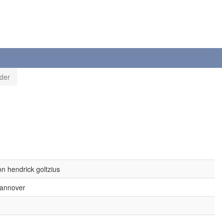
der
on hendrick goltzius
annover