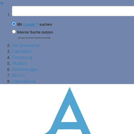
✖
Suchbegriff
Mit
Google™
suchen
Interne Suche nutzen
(eingeschränkte Ergebnisqualität)
Die Universität
Fakultäten
Forschung
Studium
Einrichtungen
Alumni
International