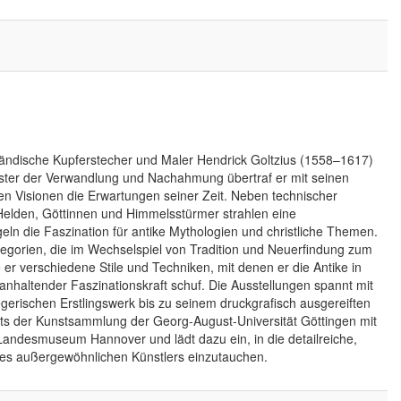
erländische Kupferstecher und Maler Hendrick Goltzius (1558–1617)
ister der Verwandlung und Nachahmung übertraf er mit seinen
en Visionen die Erwartungen seiner Zeit. Neben technischer
 Helden, Göttinnen und Himmelsstürmer strahlen eine
n die Faszination für antike Mythologien und christliche Themen.
legorien, die im Wechselspiel von Tradition und Neuerfindung zum
r verschiedene Stile und Techniken, mit denen er die Antike in
n anhaltender Faszinationskraft schuf. Die Ausstellungen spannt mit
gerischen Erstlingswerk bis zu seinem druckgrafisch ausgereiften
ghts der Kunstsammlung der Georg-August-Universität Göttingen mit
Landesmuseum Hannover und lädt dazu ein, in die detailreiche,
ses außergewöhnlichen Künstlers einzutauchen.