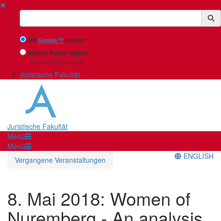
✖
Suchbegriff
Mit
Google™
suchen
Interne Suche nutzen
(eingeschränkte Ergebnisqualität)
Juristische Fakultät
Juristische Fakultät
Menü
Menü
ENGLISH
Vergangene Veranstaltungen
8. Mai 2018: Women of
Nuremberg - An analysis