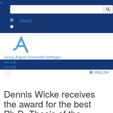
✖
Suchbegriff
Mit
Google™
suchen
Interne Suche nutzen
(eingeschränkte Ergebnisqualität)
Georg-August-Universität Göttingen
Menü
Menü
ENGLISH
Dennis Wicke receives
the award for the best