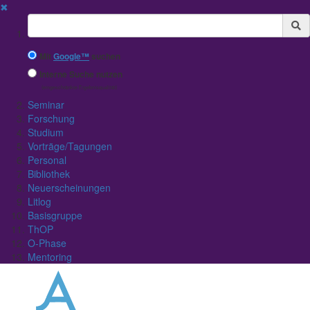
✖
Suchbegriff
Mit
Google™
suchen
Interne Suche nutzen
(eingeschränkte Ergebnisqualität)
Seminar
Forschung
Studium
Vorträge/Tagungen
Personal
Bibliothek
Neuerscheinungen
Litlog
Basisgruppe
ThOP
O-Phase
Mentoring