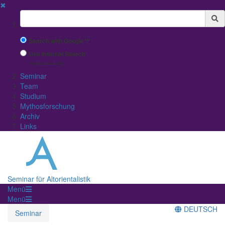
✖
Suchbegriff
Search with Google™
Use Internal Search
(limited result quality)
Seminar
Team
Studium
Mythosforschung
Archiv
Links
Seminar für Altorientalistik
Menü
Menü
DEUTSCH
Seminar