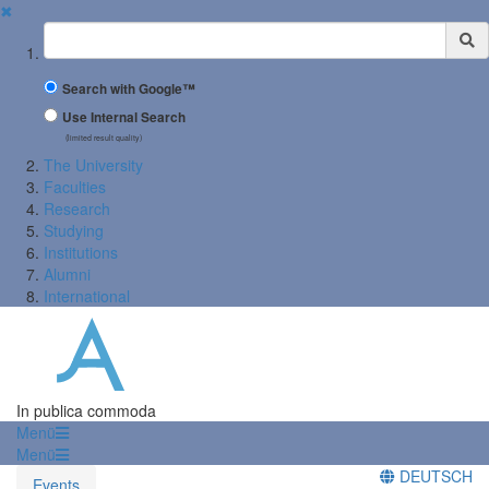
✖
Suchbegriff
Search with Google™
Use Internal Search
(limited result quality)
The University
Faculties
Research
Studying
Institutions
Alumni
International
In publica commoda
Menü
Menü
DEUTSCH
Events