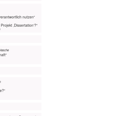
verantwortlich nutzen“
Projekt ‚Dissertation‘?“
)
 Hasche
aft“
n
e?“