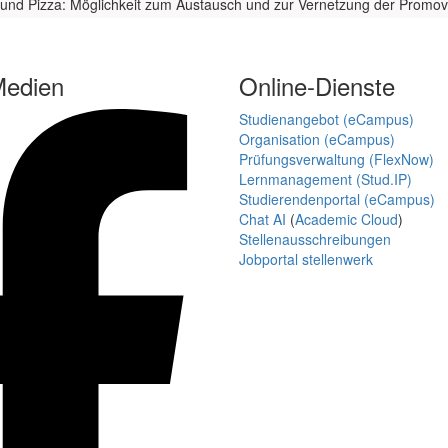
und Pizza: Möglichkeit zum Austausch und zur Vernetzung der Promo
Medien
Online-Dienste
Studienangebot (eCampus)
Organisation (eCampus)
Prüfungsverwaltung (FlexNow)
Lernmanagement (Stud.IP)
Studierendenportal (eCampus)
Chat AI
(
Academic Cloud
)
Stellenausschreibungen
Jobportal stellenwerk