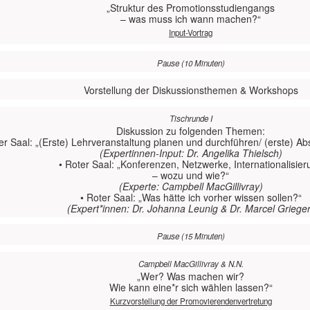
„Struktur des Promotionsstudiengangs
– was muss ich wann machen?“
Input-Vortrag
Pause (10 Minuten)
Vorstellung der Diskussionsthemen & Workshops
Tischrunde I
Diskussion zu folgenden Themen:
er Saal: „(Erste) Lehrveranstaltung planen und durchführen/ (erste) Ab
(Expertinnen-Input: Dr. Angelika Thielsch)
• Roter Saal: „Konferenzen, Netzwerke, Internationalisier
– wozu und wie?“
(Experte: Campbell MacGillivray)
• Roter Saal: „Was hätte ich vorher wissen sollen?“
(Expert*innen: Dr. Johanna Leunig & Dr. Marcel Grieger
Pause (15 Minuten)
Campbell MacGillivray & N.N.
„Wer? Was machen wir?
Wie kann eine*r sich wählen lassen?“
Kurzvorstellung der Promovierendenvertretung