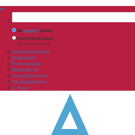
✖
Suchbegriff
Mit
Google™
suchen
Interne Suche nutzen
(eingeschränkte Ergebnisqualität)
Studieninteressierte
Studierende
Promovierende
Mitarbeitende
Ansprechpersonen
Fakultätsstartseite
O-Phase