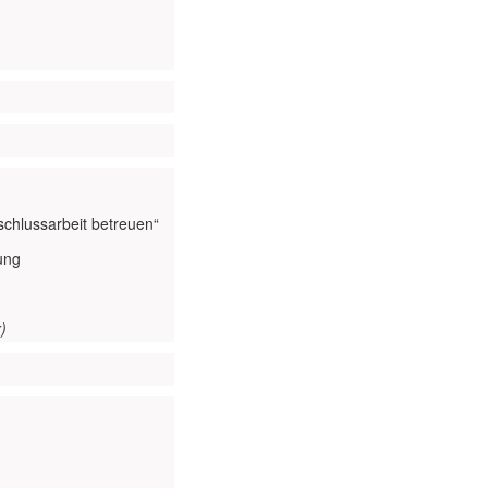
schlussarbeit betreuen“
ung
)