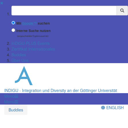
✖
Suchbegriff
Mit
Google™
suchen
Interne Suche nutzen
(eingeschränkte Ergebnisqualität)
InDiGU-PLUS Events
Zertifikat Internationales
Buddies
Über Uns
INDIGU - Integration und Diversity an der Göttinger Universität
Menü
Menü
ENGLISH
Buddies