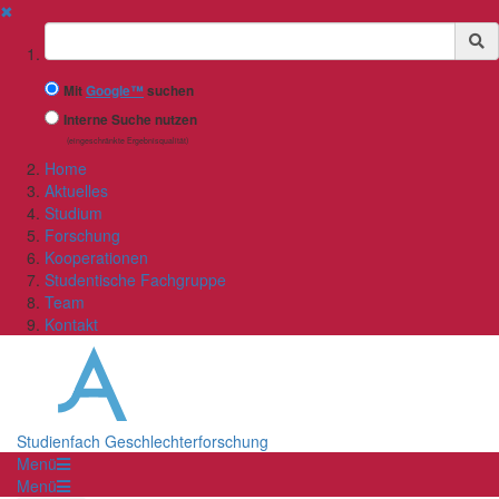
✖
Suchbegriff
Mit
Google™
suchen
Interne Suche nutzen
(eingeschränkte Ergebnisqualität)
Home
Aktuelles
Studium
Forschung
Kooperationen
Studentische Fachgruppe
Team
Kontakt
Studienfach Geschlechterforschung
Menü
Menü