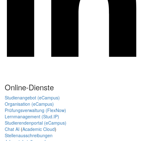
Online-Dienste
Studienangebot (eCampus)
Organisation (eCampus)
Prüfungsverwaltung (FlexNow)
Lernmanagement (Stud.IP)
Studierendenportal (eCampus)
Chat AI
(
Academic Cloud
)
Stellenausschreibungen