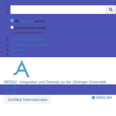
✖
Suchbegriff
Mit
Google™
suchen
Interne Suche nutzen
(eingeschränkte Ergebnisqualität)
InDiGU-PLUS Events
Zertifikat Internationales
Buddies
Über Uns
INDIGU - Integration und Diversity an der Göttinger Universität
Menü
Menü
ENGLISH
Zertifikat Internationales