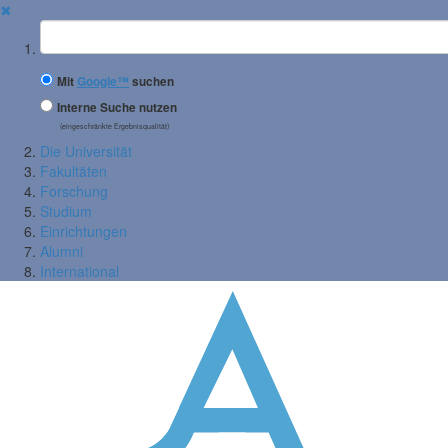
✖
Suchbegriff
Mit
Google™
suchen
Interne Suche nutzen
(eingeschränkte Ergebnisqualität)
Die Universität
Fakultäten
Forschung
Studium
Einrichtungen
Alumni
International