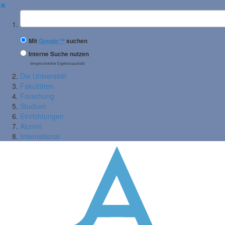
✖
Suchbegriff
Mit
Google™
suchen
Interne Suche nutzen
(eingeschränkte Ergebnisqualität)
Die Universität
Fakultäten
Forschung
Studium
Einrichtungen
Alumni
International