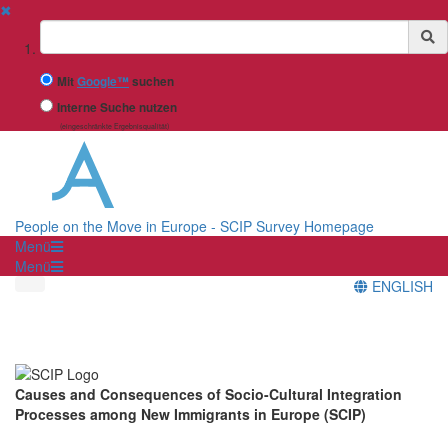
✖
Suchbegriff
Mit
Google™
suchen
Interne Suche nutzen
(eingeschränkte Ergebnisqualität)
People on the Move in Europe - SCIP Survey Homepage
Menü
Menü
ENGLISH
Causes and Consequences of Socio-Cultural Integration
Processes among New Immigrants in Europe (SCIP)