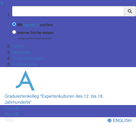
✖
Suchbegriff
Mit
Google™
suchen
Interne Suche nutzen
(eingeschränkte Ergebnisqualität)
Kolleg
Mitglieder
Veranstaltungen
Publikationen
Graduiertenkolleg "Expertenkulturen des 12. bis 18.
Jahrhunderts"
Menü
Menü
ENGLISH