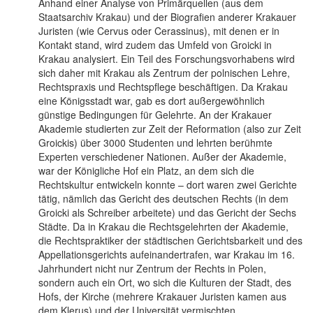
Anhand einer Analyse von Primärquellen (aus dem
Staatsarchiv Krakau) und der Biografien anderer Krakauer
Juristen (wie Cervus oder Cerassinus), mit denen er in
Kontakt stand, wird zudem das Umfeld von Groicki in
Krakau analysiert. Ein Teil des Forschungsvorhabens wird
sich daher mit Krakau als Zentrum der polnischen Lehre,
Rechtspraxis und Rechtspflege beschäftigen. Da Krakau
eine Königsstadt war, gab es dort außergewöhnlich
günstige Bedingungen für Gelehrte. An der Krakauer
Akademie studierten zur Zeit der Reformation (also zur Zeit
Groickis) über 3000 Studenten und lehrten berühmte
Experten verschiedener Nationen. Außer der Akademie,
war der Königliche Hof ein Platz, an dem sich die
Rechtskultur entwickeln konnte – dort waren zwei Gerichte
tätig, nämlich das Gericht des deutschen Rechts (in dem
Groicki als Schreiber arbeitete) und das Gericht der Sechs
Städte. Da in Krakau die Rechtsgelehrten der Akademie,
die Rechtspraktiker der städtischen Gerichtsbarkeit und des
Appellationsgerichts aufeinandertrafen, war Krakau im 16.
Jahrhundert nicht nur Zentrum der Rechts in Polen,
sondern auch ein Ort, wo sich die Kulturen der Stadt, des
Hofs, der Kirche (mehrere Krakauer Juristen kamen aus
dem Klerus) und der Universität vermischten.