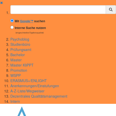
✖
Suchbegriff
Mit
Google™
suchen
Interne Suche nutzen
(eingeschränkte Ergebnisqualität)
Psychoblog
Studienbüro
Prüfungsamt
Bachelor
Master
Master KliPPT
Promotion
WSPP
ERASMUS+/ENLIGHT
Anerkennungen/Einstufungen
A-Z-Liste/Wegweiser
Dezentrales Qualitätsmanagement
Intern