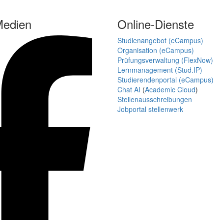
Medien
Online-Dienste
Studienangebot (eCampus)
Organisation (eCampus)
Prüfungsverwaltung (FlexNow)
Lernmanagement (Stud.IP)
Studierendenportal (eCampus)
Chat AI
(
Academic Cloud
)
Stellenausschreibungen
Jobportal stellenwerk