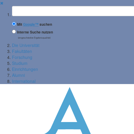
✖
Suchbegriff
Mit
Google™
suchen
Interne Suche nutzen
(eingeschränkte Ergebnisqualität)
Die Universität
Fakultäten
Forschung
Studium
Einrichtungen
Alumni
International