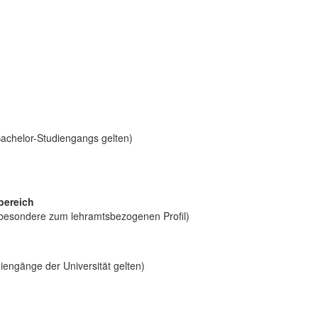
Bachelor-Studiengangs gelten)
bereich
sbesondere zum lehramtsbezogenen Profil)
iengänge der Universität gelten)