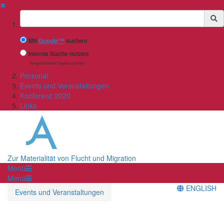
✖
Suchbegriff
Mit
Google™
suchen
Interne Suche nutzen
(eingeschränkte Ergebnisqualität)
Personal
Events und Veranstaltungen
Konferenz 2020
Links
Zur Materialität von Flucht und Migration
Menü
Menü
ENGLISH
Events und Veranstaltungen