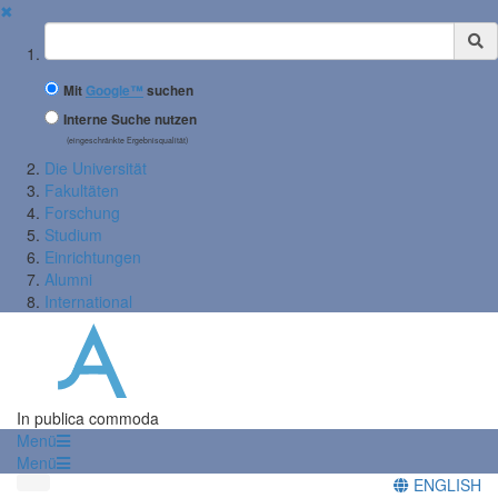
✖
Suchbegriff
Mit
Google™
suchen
Interne Suche nutzen
(eingeschränkte Ergebnisqualität)
Die Universität
Fakultäten
Forschung
Studium
Einrichtungen
Alumni
International
In publica commoda
Menü
Menü
ENGLISH