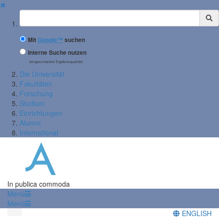
✖
Suchbegriff
Mit
Google™
suchen
Interne Suche nutzen
(eingeschränkte Ergebnisqualität)
Die Universität
Fakultäten
Forschung
Studium
Einrichtungen
Alumni
International
In publica commoda
Menü
Menü
ENGLISH