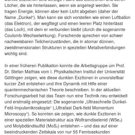
Löcher, die sie hinterlassen, wenn sie angeregt werden. Sie
tragen Energie, können aber kein Licht abgeben (daher der
Name „Dunkel“). Man kann sie sich vorstellen wie einen Luftballon
(das Elektron), der wegfliegt und einen leeren Platz hinterlässt
(das Loch), mit dem er verbunden bleibt (durch die sogenannte
Coulomb-Wechselwirkung). Forschende sprechen von schwer
nachweisbaren Teilchenzuständen, die in atomar dünnen,
zweidimensionalen Strukturen in speziellen Metallverbindungen
wichtig sind.
In einer früheren Publikation konnte die Arbeitsgruppe um Prof.
Dr. Stefan Mathias vom I. Physikalischen Institut der Universität
Göttingen zeigen, wie diese dunklen Exzitonen in unvorstellbar
kurzer Zeit entstehen und ihre Dynamik mit Hilfe einer
quantenmechanischen Theorie beschreiben. In der aktuellen
Forschungsarbeit hat das Team nun eine Technik neu entwickelt
und erstmalig eingesetzt: Die sogenannte „Ultraschnelle Dunkel-
Feld-Impulsmikroskopie“ („Ultrafast Dark-field Momentum
Microscopy“). So konnten sie zeigen, wie dunkle Exzitonen in
einer speziellen Materialstruktur aus Wolframdiselenid (WSe₂)
und Molybdändisulfid (MoS₂) entstehen – und das auf einer
beeindruckenden Zeitskala von nur 55 Femtosekunden