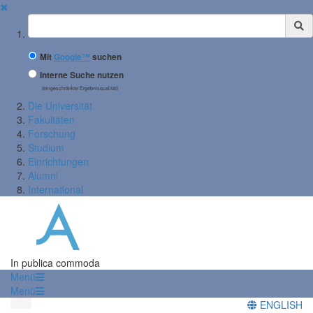
✖
Suchbegriff
Mit
Google™
suchen
Interne Suche nutzen
(eingeschränkte Ergebnisqualität)
Die Universität
Fakultäten
Forschung
Studium
Einrichtungen
Alumni
International
In publica commoda
Menü
Menü
ENGLISH