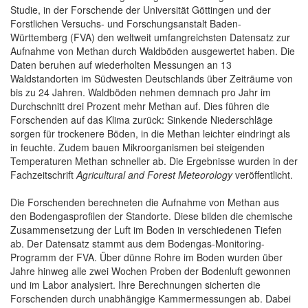
Studie, in der Forschende der Universität Göttingen und der
Forstlichen Versuchs- und Forschungsanstalt Baden-
Württemberg (FVA) den weltweit umfangreichsten Datensatz zur
Aufnahme von Methan durch Waldböden ausgewertet haben. Die
Daten beruhen auf wiederholten Messungen an 13
Waldstandorten im Südwesten Deutschlands über Zeiträume von
bis zu 24 Jahren. Waldböden nehmen demnach pro Jahr im
Durchschnitt drei Prozent mehr Methan auf. Dies führen die
Forschenden auf das Klima zurück: Sinkende Niederschläge
sorgen für trockenere Böden, in die Methan leichter eindringt als
in feuchte. Zudem bauen Mikroorganismen bei steigenden
Temperaturen Methan schneller ab. Die Ergebnisse wurden in der
Fachzeitschrift
Agricultural and Forest Meteorology
veröffentlicht.
Die Forschenden berechneten die Aufnahme von Methan aus
den Bodengasprofilen der Standorte. Diese bilden die chemische
Zusammensetzung der Luft im Boden in verschiedenen Tiefen
ab. Der Datensatz stammt aus dem Bodengas-Monitoring-
Programm der FVA. Über dünne Rohre im Boden wurden über
Jahre hinweg alle zwei Wochen Proben der Bodenluft gewonnen
und im Labor analysiert. Ihre Berechnungen sicherten die
Forschenden durch unabhängige Kammermessungen ab. Dabei