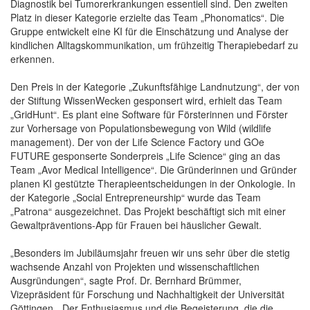
Diagnostik bei Tumorerkrankungen essentiell sind. Den zweiten
Platz in dieser Kategorie erzielte das Team „Phonomatics“. Die
Gruppe entwickelt eine KI für die Einschätzung und Analyse der
kindlichen Alltagskommunikation, um frühzeitig Therapiebedarf zu
erkennen.
Den Preis in der Kategorie „Zukunftsfähige Landnutzung“, der von
der Stiftung WissenWecken gesponsert wird, erhielt das Team
„GridHunt“. Es plant eine Software für Försterinnen und Förster
zur Vorhersage von Populationsbewegung von Wild (wildlife
management). Der von der Life Science Factory und GOe
FUTURE gesponserte Sonderpreis „Life Science“ ging an das
Team „Avor Medical Intelligence“. Die Gründerinnen und Gründer
planen KI gestützte Therapieentscheidungen in der Onkologie. In
der Kategorie „Social Entrepreneurship“ wurde das Team
„Patrona“ ausgezeichnet. Das Projekt beschäftigt sich mit einer
Gewaltpräventions-App für Frauen bei häuslicher Gewalt.
„Besonders im Jubiläumsjahr freuen wir uns sehr über die stetig
wachsende Anzahl von Projekten und wissenschaftlichen
Ausgründungen“, sagte Prof. Dr. Bernhard Brümmer,
Vizepräsident für Forschung und Nachhaltigkeit der Universität
Göttingen. „Der Enthusiasmus und die Begeisterung, die die