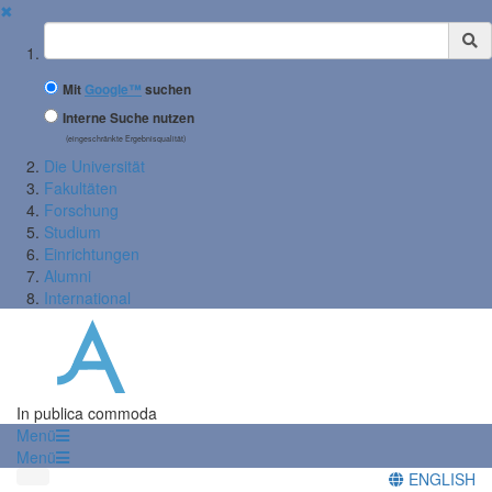
✖
Suchbegriff
Mit
Google™
suchen
Interne Suche nutzen
(eingeschränkte Ergebnisqualität)
Die Universität
Fakultäten
Forschung
Studium
Einrichtungen
Alumni
International
In publica commoda
Menü
Menü
ENGLISH