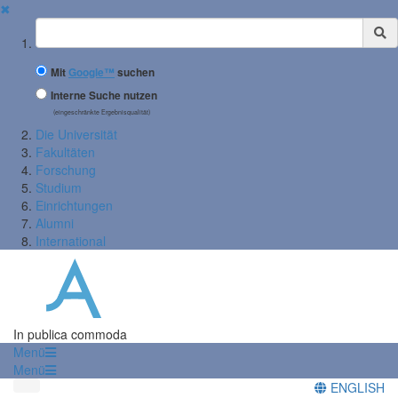
✖
Suchbegriff
Mit
Google™
suchen
Interne Suche nutzen
(eingeschränkte Ergebnisqualität)
Die Universität
Fakultäten
Forschung
Studium
Einrichtungen
Alumni
International
In publica commoda
Menü
Menü
ENGLISH