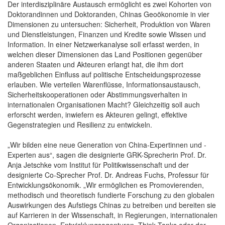
Der interdisziplinäre Austausch ermöglicht es zwei Kohorten von
Doktorandinnen und Doktoranden, Chinas Geoökonomie in vier
Dimensionen zu untersuchen: Sicherheit, Produktion von Waren
und Dienstleistungen, Finanzen und Kredite sowie Wissen und
Information. In einer Netzwerkanalyse soll erfasst werden, in
welchen dieser Dimensionen das Land Positionen gegenüber
anderen Staaten und Akteuren erlangt hat, die ihm dort
maßgeblichen Einfluss auf politische Entscheidungsprozesse
erlauben. Wie verteilen Warenflüsse, Informationsaustausch,
Sicherheitskooperationen oder Abstimmungsverhalten in
internationalen Organisationen Macht? Gleichzeitig soll auch
erforscht werden, inwiefern es Akteuren gelingt, effektive
Gegenstrategien und Resilienz zu entwickeln.
„Wir bilden eine neue Generation von China-Expertinnen und -
Experten aus“, sagen die designierte GRK-Sprecherin Prof. Dr.
Anja Jetschke vom Institut für Politikwissenschaft und der
designierte Co-Sprecher Prof. Dr. Andreas Fuchs, Professur für
Entwicklungsökonomik. „Wir ermöglichen es Promovierenden,
methodisch und theoretisch fundierte Forschung zu den globalen
Auswirkungen des Aufstiegs Chinas zu betreiben und bereiten sie
auf Karrieren in der Wissenschaft, in Regierungen, internationalen
Organisationen, Entwicklungsagenturen, Think Tanks oder der