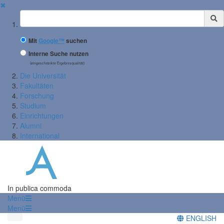
✖
Suchbegriff
Mit
Google™
suchen
Interne Suche nutzen
(eingeschränkte Ergebnisqualität)
Die Universität
Fakultäten
Forschung
Studium
Einrichtungen
Alumni
International
In publica commoda
Menü
Menü
ENGLISH