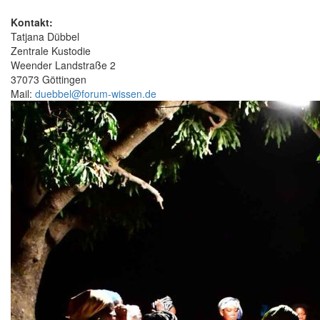
Kontakt:
Tatjana Dübbel
Zentrale Kustodie
Weender Landstraße 2
37073 Göttingen
Mail:
duebbel@forum-wissen.de