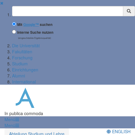
✖
Suchbegriff
Mit
Google™
suchen
Interne Suche nutzen
(eingeschränkte Ergebnisqualität)
Die Universität
Fakultäten
Forschung
Studium
Einrichtungen
Alumni
International
In publica commoda
Menü
Menü
ENGLISH
Abteilung Studium und Lehre