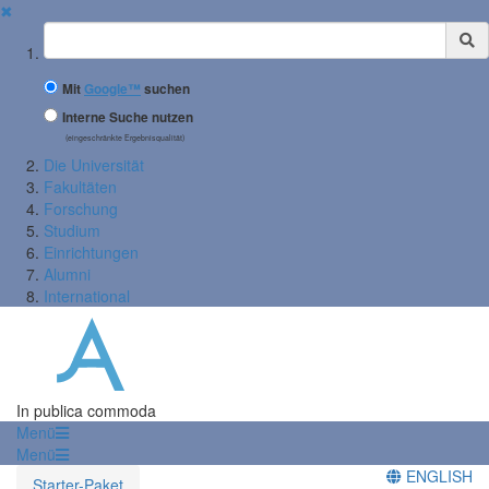
✖
Suchbegriff
Mit
Google™
suchen
Interne Suche nutzen
(eingeschränkte Ergebnisqualität)
Die Universität
Fakultäten
Forschung
Studium
Einrichtungen
Alumni
International
In publica commoda
Menü
Menü
ENGLISH
Starter-Paket