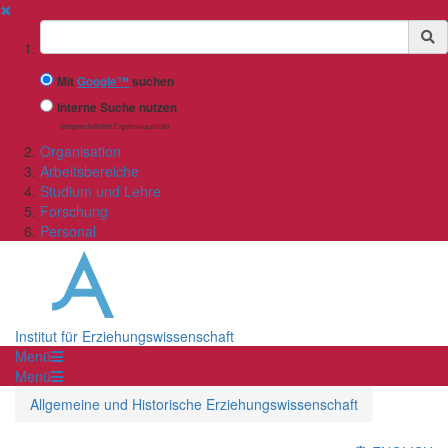
✖
Suchbegriff
Mit
Google™
suchen
Interne Suche nutzen
(eingeschränkte Ergebnisqualität)
Organisation
Arbeitsbereiche
Studium und Lehre
Forschung
Personal
Institut für Erziehungswissenschaft
Menü
Menü
Allgemeine und Historische Erziehungswissenschaft