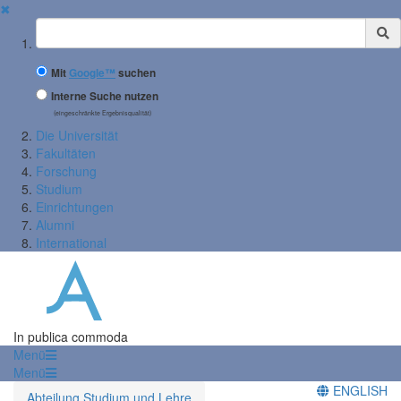
✖
Suchbegriff
Mit
Google™
suchen
Interne Suche nutzen
(eingeschränkte Ergebnisqualität)
Die Universität
Fakultäten
Forschung
Studium
Einrichtungen
Alumni
International
In publica commoda
Menü
Menü
ENGLISH
Abteilung Studium und Lehre