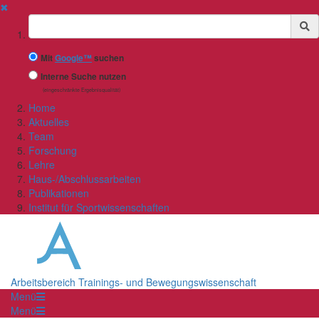
✖
Suchbegriff
Mit
Google™
suchen
Interne Suche nutzen
(eingeschränkte Ergebnisqualität)
Home
Aktuelles
Team
Forschung
Lehre
Haus-/Abschlussarbeiten
Publikationen
Institut für Sportwissenschaften
Arbeitsbereich Trainings- und Bewegungswissenschaft
Menü
Menü