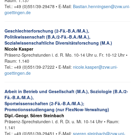
Raum: 1.137
Tel.: +49 (0)551/39-29478 • E-Mail:
Bastian.henningsen@zvw.uni-
goettingen.de
Geschlechterforschung (2-Fä.-B.A./M.A.),
Politikwissenschaft (B.A./2-Fä.-B.A./M.A.),
Sozialwissenschaftliche Diversitätsforschung (M.A.)
Nicole Kasper
Präsenz-Sprechstunden i. d. R. Mo. 10-14 Uhr u. Fr. 10-12 Uhr •
Raum: 1.140
Tel.: +49 (0)551/39-27222 • E-Mail:
nicole.kasper@zvw.uni-
goettingen.de
Arbeit in Betrieb und Gesellschaft (M.A.), Soziologie (B.A./2-
Fä.-B.A./M.A.),
Sportwissenschaften (2-Fä.-B.A./M.A.);
Promotionsstudiengang (nur FlexNow-Verwaltung)
Dipl.-Geogr. Sören Steinbach
Präsenz-Sprechstunden i. d. R. Di. u. Mi. 10-14 Uhr • Raum:
1.141
Tel.: +49 (0)551/39-29451 • E-Mail:
soeren.steinbach@zvw.uni-