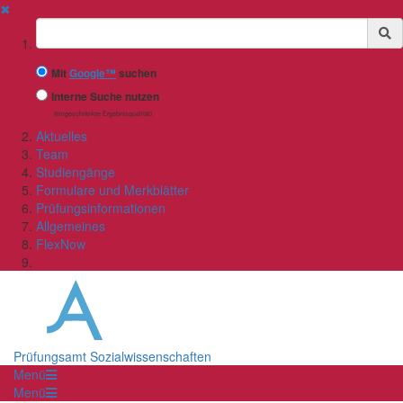
✖
Suchbegriff
Mit
Google™
suchen
Interne Suche nutzen
(eingeschränkte Ergebnisqualität)
Aktuelles
Team
Studiengänge
Formulare und Merkblätter
Prüfungsinformationen
Allgemeines
FlexNow
Prüfungsamt Sozialwissenschaften
Menü
Menü