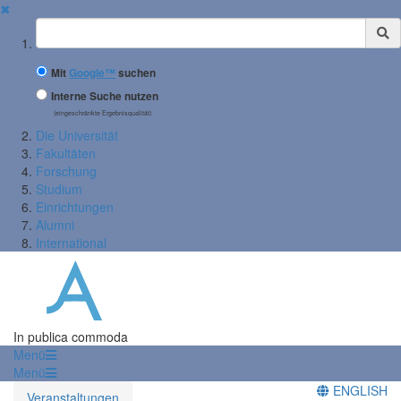
✖
Suchbegriff
Mit
Google™
suchen
Interne Suche nutzen
(eingeschränkte Ergebnisqualität)
Die Universität
Fakultäten
Forschung
Studium
Einrichtungen
Alumni
International
In publica commoda
Menü
Menü
ENGLISH
Veranstaltungen