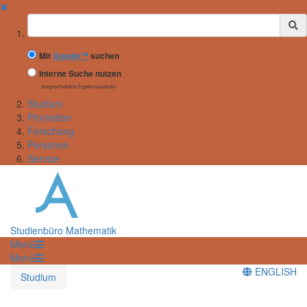
✖
Suchbegriff
Mit
Google™
suchen
Interne Suche nutzen
(eingeschränkte Ergebnisqualität)
Studium
Promotion
Forschung
Personen
Service
Studienbüro Mathematik
Menü
Menü
ENGLISH
Studium