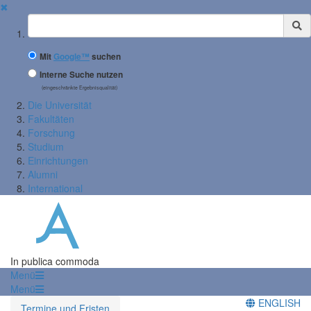
✖
Suchbegriff
Mit
Google™
suchen
Interne Suche nutzen
(eingeschränkte Ergebnisqualität)
Die Universität
Fakultäten
Forschung
Studium
Einrichtungen
Alumni
International
In publica commoda
Menü
Menü
ENGLISH
Termine und Fristen