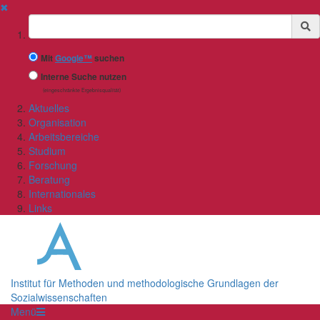
✖
Suchbegriff
Mit
Google™
suchen
Interne Suche nutzen
(eingeschränkte Ergebnisqualität)
Aktuelles
Organisation
Arbeitsbereiche
Studium
Forschung
Beratung
Internationales
Links
Institut für Methoden und methodologische Grundlagen der
Sozialwissenschaften
Menü