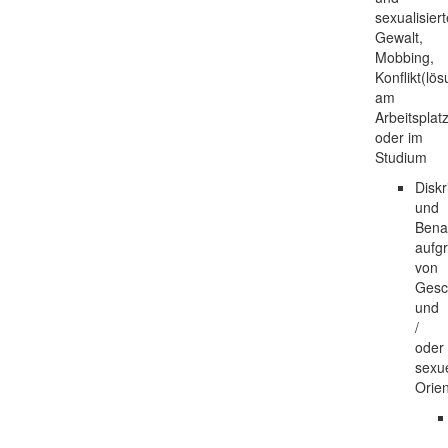
sexualisiert
Gewalt,
Mobbing,
Konflikt(lö
am
Arbeitsplat
oder im
Studium
Diskr
und
Bena
aufg
von
Gesc
und
/
oder
sexue
Orien