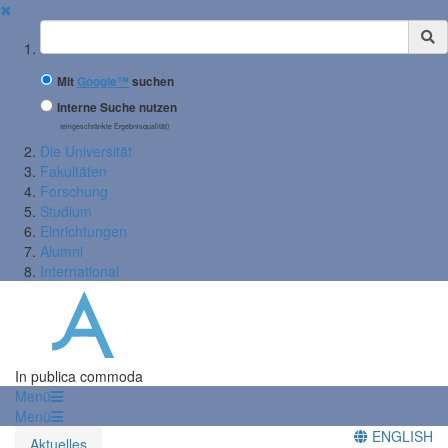
✖
Suchbegriff
Mit
Google™
suchen
Interne Suche nutzen
(eingeschränkte Ergebnisqualität)
Die Universität
Fakultäten
Forschung
Studium
Einrichtungen
Alumni
International
In publica commoda
Menü
Menü
ENGLISH
Aktuelles