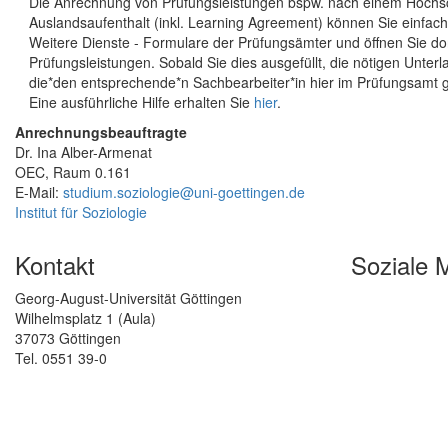
Die Anrechnung von Prüfungsleistungen bspw. nach einem Hochs
Auslandsaufenthalt (inkl. Learning Agreement) können Sie einfa
Weitere Dienste - Formulare der Prüfungsämter und öffnen Sie dor
Prüfungsleistungen. Sobald Sie dies ausgefüllt, die nötigen Unt
die*den entsprechende*n Sachbearbeiter*in hier im Prüfungsamt 
Eine ausführliche Hilfe erhalten Sie
hier
.
Anrechnungsbeauftragte
Dr. Ina Alber-Armenat
OEC, Raum 0.161
E-Mail:
studium.soziologie@uni-goettingen.de
Institut für Soziologie
Kontakt
Soziale 
Georg-August-Universität Göttingen
Wilhelmsplatz 1 (Aula)
37073 Göttingen
Tel. 0551 39-0