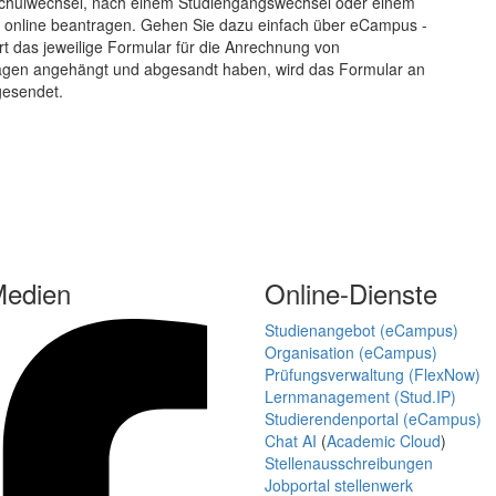
chulwechsel, nach einem Studiengangswechsel oder einem
ch online beantragen. Gehen Sie dazu einfach über eCampus -
t das jeweilige Formular für die Anrechnung von
erlagen angehängt und abgesandt haben, wird das Formular an
gesendet.
Medien
Online-Dienste
Studienangebot (eCampus)
Organisation (eCampus)
Prüfungsverwaltung (FlexNow)
Lernmanagement (Stud.IP)
Studierendenportal (eCampus)
Chat AI
(
Academic Cloud
)
Stellenausschreibungen
Jobportal stellenwerk