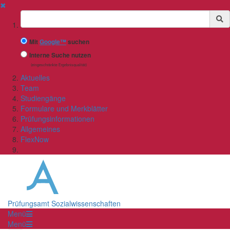
✖
Suchbegriff
Mit
Google™
suchen
Interne Suche nutzen
(eingeschränkte Ergebnisqualität)
Aktuelles
Team
Studiengänge
Formulare und Merkblätter
Prüfungsinformationen
Allgemeines
FlexNow
Prüfungsamt Sozialwissenschaften
Menü
Menü