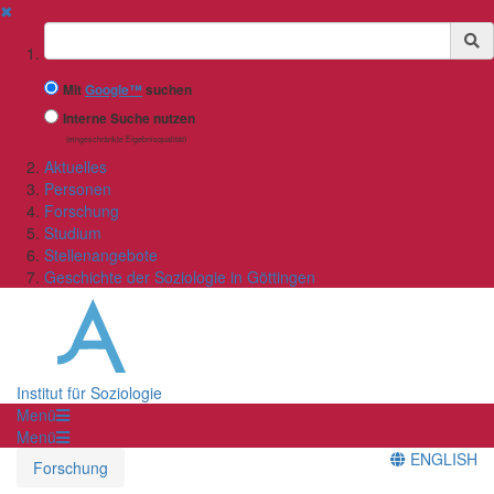
✖
Suchbegriff
Mit
Google™
suchen
Interne Suche nutzen
(eingeschränkte Ergebnisqualität)
Aktuelles
Personen
Forschung
Studium
Stellenangebote
Geschichte der Soziologie in Göttingen
Institut für Soziologie
Menü
Menü
ENGLISH
Forschung