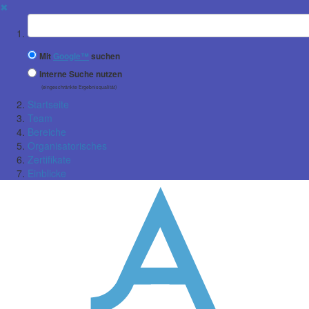
✖
Suchbegriff
Mit
Google™
suchen
Interne Suche nutzen
(eingeschränkte Ergebnisqualität)
Startseite
Team
Bereiche
Organisatorisches
Zertifikate
Einblicke