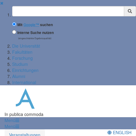
✖
Suchbegriff
Mit
Google™
suchen
Interne Suche nutzen
(eingeschränkte Ergebnisqualität)
Die Universität
Fakultäten
Forschung
Studium
Einrichtungen
Alumni
International
In publica commoda
Menü
Menü
ENGLISH
Veranstaltungen