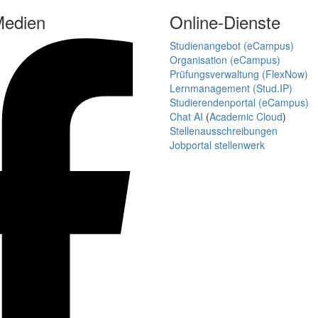
Medien
Online-Dienste
Studienangebot (eCampus)
Organisation (eCampus)
Prüfungsverwaltung (FlexNow)
Lernmanagement (Stud.IP)
Studierendenportal (eCampus)
Chat AI
(
Academic Cloud
)
Stellenausschreibungen
Jobportal stellenwerk