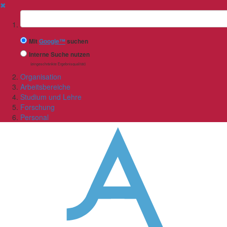
✖
Suchbegriff
Mit
Google™
suchen
Interne Suche nutzen
(eingeschränkte Ergebnisqualität)
Organisation
Arbeitsbereiche
Studium und Lehre
Forschung
Personal