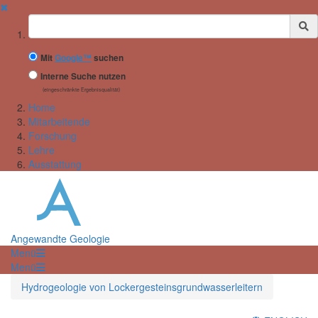
✖
Suchbegriff
Mit
Google™
suchen
Interne Suche nutzen
(eingeschränkte Ergebnisqualität)
Home
Mitarbeitende
Forschung
Lehre
Ausstattung
Angewandte Geologie
Menü
Menü
Hydrogeologie von Lockergesteinsgrundwasserleitern