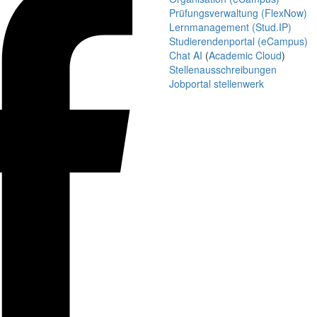
Prüfungsverwaltung (FlexNow)
Lernmanagement (Stud.IP)
Studierendenportal (eCampus)
Chat AI
(
Academic Cloud
)
Stellenausschreibungen
Jobportal stellenwerk