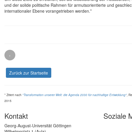
und der solide politische Rahmen für armutsorientierte und geschlec
internationaler Ebene vorangetrieben werden.*
›
Zurück zur Startseite
* Zitiert nach
"Transformation unserer Welt: die Agenda 2030 für nachhaltige Entwicklung"
, R
2015
Kontakt
Soziale 
Georg-August-Universität Göttingen
Wilhelmsplatz 1 (Aula)