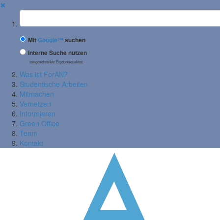
✖
Suchbegriff
Mit
Google™
suchen
Interne Suche nutzen
(eingeschränkte Ergebnisqualität)
Was ist ForAN?
Studentische Arbeiten
Mitmachen
Vernetzen
Informieren
Green Office
Team
Kontakt