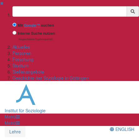
✖
Suchbegriff
Mit
Google™
suchen
Interne Suche nutzen
(eingeschränkte Ergebnisqualität)
Aktuelles
Personen
Forschung
Studium
Stellenangebote
Geschichte der Soziologie in Göttingen
Institut für Soziologie
Menü
Menü
ENGLISH
Lehre