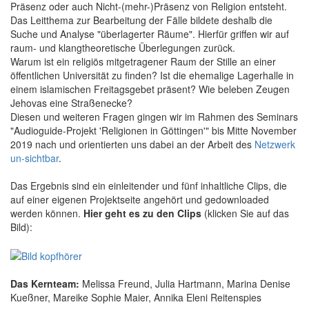
Präsenz oder auch Nicht-(mehr-)Präsenz von Religion entsteht.
Das Leitthema zur Bearbeitung der Fälle bildete deshalb die
Suche und Analyse "überlagerter Räume". Hierfür griffen wir auf
raum- und klangtheoretische Überlegungen zurück.
Warum ist ein religiös mitgetragener Raum der Stille an einer
öffentlichen Universität zu finden? Ist die ehemalige Lagerhalle in
einem islamischen Freitagsgebet präsent? Wie beleben Zeugen
Jehovas eine Straßenecke?
Diesen und weiteren Fragen gingen wir im Rahmen des Seminars
"Audioguide-Projekt 'Religionen in Göttingen'" bis Mitte November
2019 nach und orientierten uns dabei an der Arbeit des
Netzwerk
un-sichtbar
.
Das Ergebnis sind ein einleitender und fünf inhaltliche Clips, die
auf einer eigenen Projektseite angehört und gedownloaded
werden können.
Hier geht es zu den Clips
(klicken Sie auf das
Bild):
Das Kernteam:
Melissa Freund, Julia Hartmann, Marina Denise
Kueßner, Mareike Sophie Maier, Annika Eleni Reitenspies