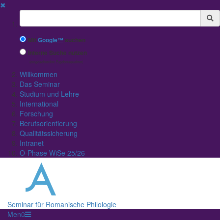
✖
Suchbegriff
Mit
Google™
suchen
Interne Suche nutzen
(eingeschränkte Ergebnisqualität)
Willkommen
Das Seminar
Studium und Lehre
International
Forschung
Berufsorientierung
Qualitätssicherung
Intranet
O-Phase WiSe 25/26
Seminar für Romanische Philologie
Menü