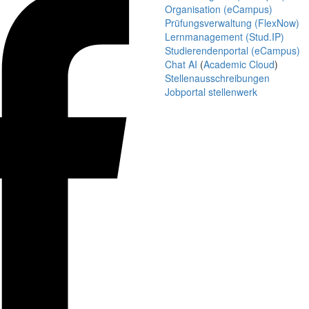
Organisation (eCampus)
Prüfungsverwaltung (FlexNow)
Lernmanagement (Stud.IP)
Studierendenportal (eCampus)
Chat AI
(
Academic Cloud
)
Stellenausschreibungen
Jobportal stellenwerk