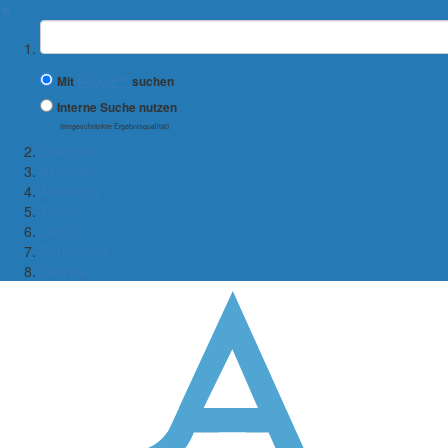
✖
Suchbegriff
Mit
Google™
suchen
Interne Suche nutzen
(eingeschränkte Ergebnisqualität)
Startseite
Aktuelles
Abteilung
Team
Lehre
Forschung
Service