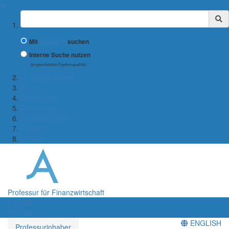
✖
Suchbegriff
Mit
Google™
suchen
Interne Suche nutzen
(eingeschränkte Ergebnisqualität)
← WiWi-Fakultät
Team
Lehrangebot
Forschung
Kooperationen
Aktuelles
Kontakt
Professur für Finanzwirtschaft
Menü
Menü
ENGLISH
Professurinhaber