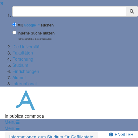
✖
Suchbegriff
Mit
Google™
suchen
Interne Suche nutzen
(eingeschränkte Ergebnisqualität)
Die Universität
Fakultäten
Forschung
Studium
Einrichtungen
Alumni
International
In publica commoda
Menü
Menü
ENGLISH
Informationen zum Studium für Geflüchtete