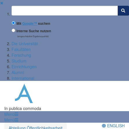
✖
Suchbegriff
Mit
Google™
suchen
Interne Suche nutzen
(eingeschränkte Ergebnisqualität)
Die Universität
Fakultäten
Forschung
Studium
Einrichtungen
Alumni
International
In publica commoda
Menü
Menü
ENGLISH
Abteilung Öffentlichkeitsarbeit