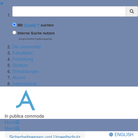
✖
Suchbegriff
Mit
Google™
suchen
Interne Suche nutzen
(eingeschränkte Ergebnisqualität)
Die Universität
Fakultäten
Forschung
Studium
Einrichtungen
Alumni
International
In publica commoda
Menü
Menü
ENGLISH
Sicherheitswesen und Umweltschutz